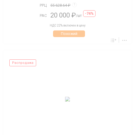
РРЦ
55 628.64 ₽
?
20 000 ₽
-74%
РАС
/шт
НДС 22% включен в цену
Похожий
Распродажа