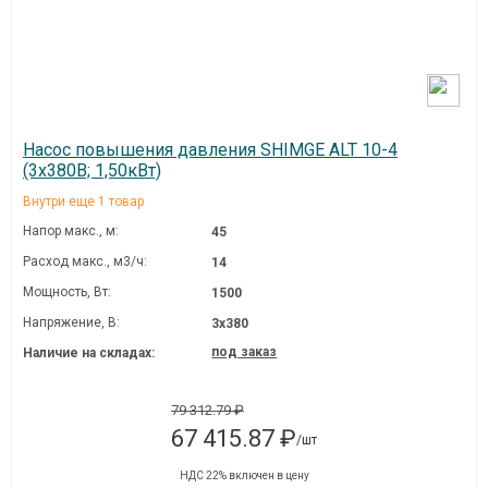
Насос повышения давления SHIMGE ALT 10-4
(3х380В; 1,50кВт)
Внутри еще 1 товар
Напор макс., м:
45
Расход макс., м3/ч:
14
Мощность, Вт:
1500
Напряжение, В:
3х380
под заказ
Наличие на складах:
79 312.79 ₽
67 415.87 ₽
/шт
НДС 22% включен в цену