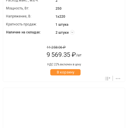
Расход макс., м3/ч:
2
Мощность, Вт:
250
Напряжение, В:
1х220
Кратность продаж:
1 штука
Наличие на складах:
2 штуки
11 258.06 ₽
9 569.35 ₽
/шт
НДС 22% включен в цену
В корзину