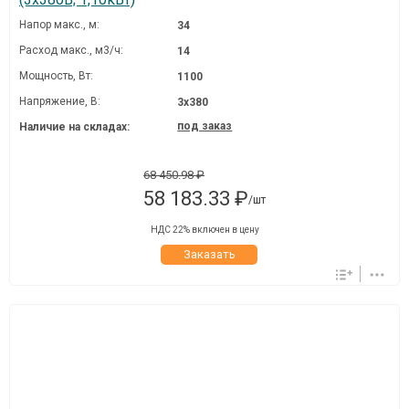
Напор макс., м:
34
Расход макс., м3/ч:
14
Мощность, Вт:
1100
Напряжение, В:
3х380
под заказ
Наличие на складах:
68 450.98 ₽
58 183.33 ₽
/шт
НДС 22% включен в цену
Заказать