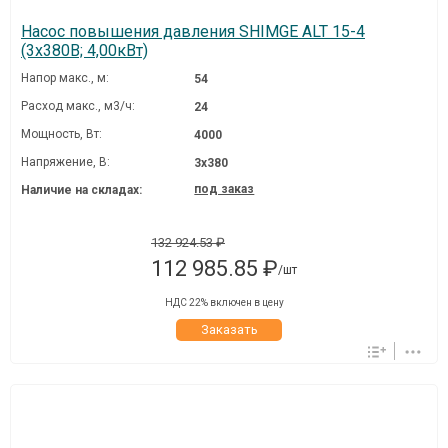
Насос повышения давления SHIMGE ALT 15-4
(3х380В; 4,00кВт)
Напор макс., м:
54
Расход макс., м3/ч:
24
Мощность, Вт:
4000
Напряжение, В:
3х380
под заказ
Наличие на складах:
132 924.53 ₽
112 985.85 ₽
/шт
НДС 22% включен в цену
Заказать