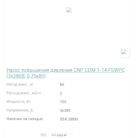
Насос повышения давления CNP CDM 1-14 FSWPC
(3х380В; 0,75кВт)
Напор макс., м:
80
Расход макс., м3/ч:
2
Мощность, Вт:
750
Напряжение, В:
3х380
под заказ
Наличие на складах:
ПЛ
77 262 ₽
?