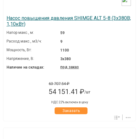
Насос повышения давления SHIMGE ALT 5-8 (3х380В;
1,10кВт)
Напор макс., м:
59
Расход макс., м3/ч:
9
Мощность, Вт:
1100
Напряжение, В:
3х380
под заказ
Наличие на складах:
63 707.54 ₽
54 151.41 ₽
/шт
НДС 22% включен в цену
Заказать