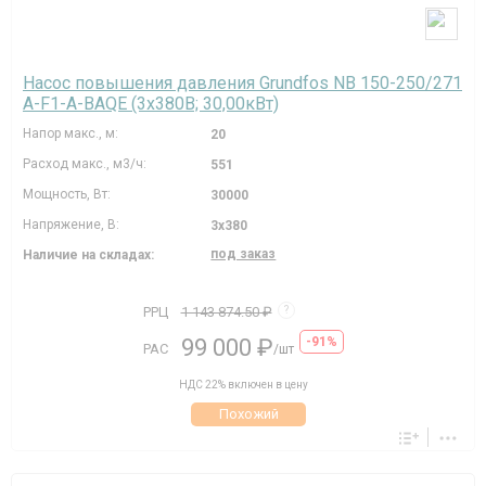
Насос повышения давления Grundfos NB 150-250/271
A-F1-A-BAQE (3х380В; 30,00кВт)
Напор макс., м:
20
Расход макс., м3/ч:
551
Мощность, Вт:
30000
Напряжение, В:
3х380
под заказ
Наличие на складах:
РРЦ
1 143 874.50 ₽
?
99 000 ₽
-91%
РАС
/шт
НДС 22% включен в цену
Похожий