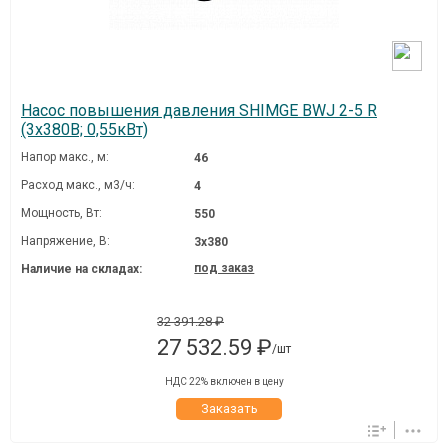
Насос повышения давления SHIMGE BWJ 2-5 R
(3х380В; 0,55кВт)
Напор макс., м:
46
Расход макс., м3/ч:
4
Мощность, Вт:
550
Напряжение, В:
3х380
под заказ
Наличие на складах:
32 391.28 ₽
27 532.59 ₽
/шт
НДС 22% включен в цену
Заказать