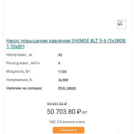
Насос повышения давления SHIMGE ALT 5-6 (3х380В;
1,10кВт)
Напор макс., м:
45
Расход макс., м3/ч:
9
Мощность, Вт:
1100
Напряжение, В:
3х380
под заказ
Наличие на складах:
59 651.53 ₽
50 703.80 ₽
/шт
НДС 22% включен в цену
Заказать