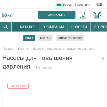
RUB
Россия
,
Березники
ЗАКЛЮЧИТЬ
ОПТОВЫЙ ДОГОВОР
КАТАЛОГ
О КОМПАНИИ
НОВОСТИ
ПОКУП
Виды
Бренды
Отправить заявку
Главная
-
Каталог
-
Насосы
-
Насосы для повышения давления
Насосы для повышения
давления
1336 товаров
Распродажа