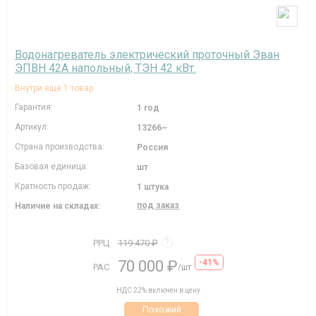
Водонагреватель электрический проточный Эван
ЭПВН 42А напольный, ТЭН 42 кВт.
Внутри еще 1 товар
Гарантия:
1 год
Артикул:
13266~
Страна производства:
Россия
Базовая единица:
шт
Кратность продаж:
1 штука
под заказ
Наличие на складах:
РРЦ
119 470 ₽
?
70 000 ₽
-41%
РАС
/шт
НДС 22% включен в цену
Похожий