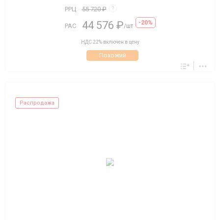
РРЦ
55 720 ₽
?
44 576 ₽
-20%
РАС
/шт
НДС 22% включен в цену
Похожий
Распродажа