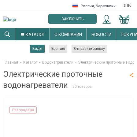
RUB
Россия
,
Березники
ЗАКЛЮЧИТЬ
ОПТОВЫЙ ДОГОВОР
КАТАЛОГ
О КОМПАНИИ
НОВОСТИ
ПОКУП
Виды
Бренды
Отправить заявку
Главная
-
Каталог
-
Водонагреватели
-
Электрические проточные водон
Электрические проточные
водонагреватели
50 товаров
Распродажа