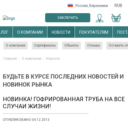
RUB
Россия
,
Березники
ЗАКЛЮЧИТЬ
ОПТОВЫЙ ДОГОВОР
АЛОГ
О КОМПАНИИ
НОВОСТИ
ПОКУПАТЕЛЯМ
ПОС
О компании
Сертификаты
Объекты
Отзывы
Оставить о
Главная
-
О компании
-
Новости
БУДЬТЕ В КУРСЕ ПОСЛЕДНИХ НОВОСТЕЙ И
НОВИНОК РЫНКА
НОВИНКА! ГОФРИРОВАННАЯ ТРУБА НА ВСЕ
СЛУЧАИ ЖИЗНИ!
ОПУБЛИКОВАНО 04.12.2013