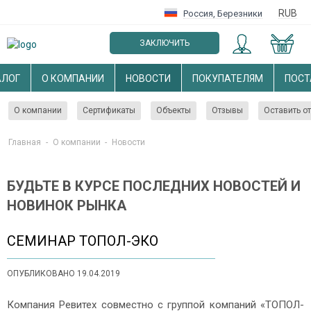
RUB
Россия
,
Березники
ЗАКЛЮЧИТЬ
ОПТОВЫЙ ДОГОВОР
АЛОГ
О КОМПАНИИ
НОВОСТИ
ПОКУПАТЕЛЯМ
ПОС
О компании
Сертификаты
Объекты
Отзывы
Оставить о
Главная
-
О компании
-
Новости
БУДЬТЕ В КУРСЕ ПОСЛЕДНИХ НОВОСТЕЙ И
НОВИНОК РЫНКА
СЕМИНАР ТОПОЛ-ЭКО
ОПУБЛИКОВАНО 19.04.2019
Компания Ревитех совместно с группой компаний «ТОПОЛ-