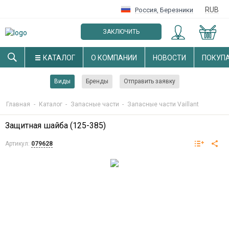
RUB
Россия
,
Березники
ЗАКЛЮЧИТЬ
ОПТОВЫЙ ДОГОВОР
КАТАЛОГ
О КОМПАНИИ
НОВОСТИ
ПОКУП
Виды
Бренды
Отправить заявку
Главная
-
Каталог
-
Запасные части
-
Запасные части Vaillant
Защитная шайба (125-385)
Артикул:
079628