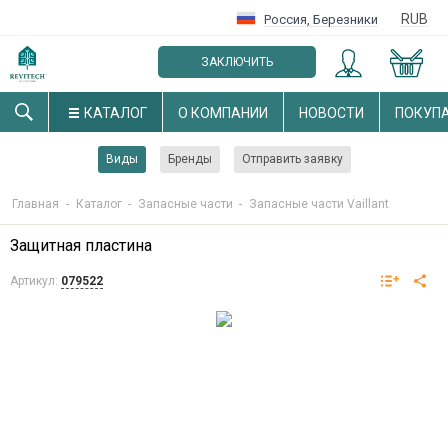
RUB
Россия
,
Березники
ЗАКЛЮЧИТЬ
ОПТОВЫЙ ДОГОВОР
КАТАЛОГ
О КОМПАНИИ
НОВОСТИ
ПОКУП
Виды
Бренды
Отправить заявку
Главная
-
Каталог
-
Запасные части
-
Запасные части Vaillant
Защитная пластина
Артикул:
079522