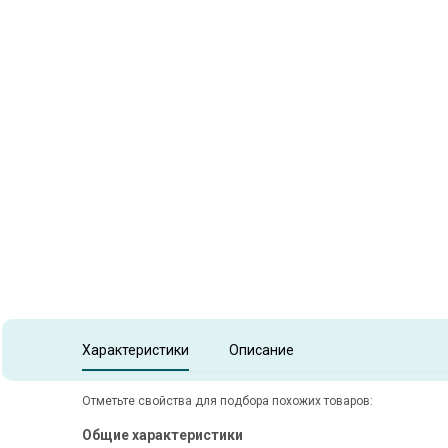
Item
1
of
1
Item 1 of 1
Характеристики
Описание
Отметьте свойства для подбора похожих товаров:
Общие характеристики