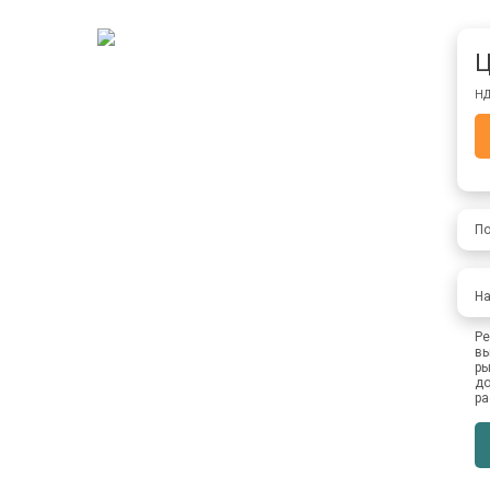
Ц
НД
По
На
Ре
вы
ры
до
ра