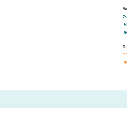
Ча
Ус
По
Пр
Сп
Мо
Пр