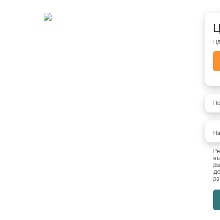
Ц
НД
По
На
Ре
вы
ры
до
ра