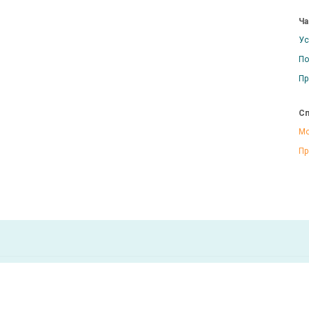
Ча
Ус
По
Пр
Сп
Мо
Пр