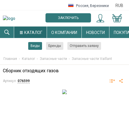
RUB
Россия
,
Березники
ЗАКЛЮЧИТЬ
ОПТОВЫЙ ДОГОВОР
КАТАЛОГ
О КОМПАНИИ
НОВОСТИ
ПОКУП
Виды
Бренды
Отправить заявку
Главная
-
Каталог
-
Запасные части
-
Запасные части Vaillant
Сборник отходящих газов
Артикул:
076599