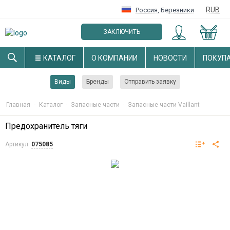
RUB
Россия
,
Березники
ЗАКЛЮЧИТЬ
ОПТОВЫЙ ДОГОВОР
КАТАЛОГ
О КОМПАНИИ
НОВОСТИ
ПОКУП
Виды
Бренды
Отправить заявку
Главная
-
Каталог
-
Запасные части
-
Запасные части Vaillant
Предохранитель тяги
Артикул:
075085