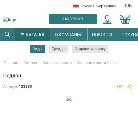
RUB
Россия
,
Березники
ЗАКЛЮЧИТЬ
ОПТОВЫЙ ДОГОВОР
КАТАЛОГ
О КОМПАНИИ
НОВОСТИ
ПОКУП
Виды
Бренды
Отправить заявку
Главная
-
Каталог
-
Запасные части
-
Запасные части Vaillant
Поддон
Артикул:
123380