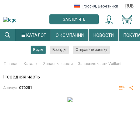
RUB
Россия
,
Березники
ЗАКЛЮЧИТЬ
ОПТОВЫЙ ДОГОВОР
КАТАЛОГ
О КОМПАНИИ
НОВОСТИ
ПОКУП
Виды
Бренды
Отправить заявку
Главная
-
Каталог
-
Запасные части
-
Запасные части Vaillant
Передняя часть
Артикул:
070251