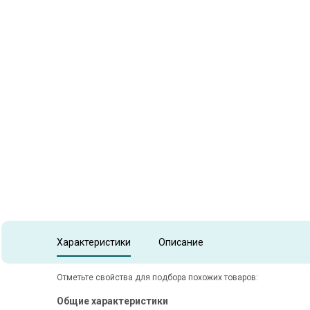
Item
1
of
1
Item 1 of 1
Характеристики
Описание
Отметьте свойства для подбора похожих товаров:
Общие характеристики