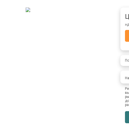
Ц
НД
По
На
Ре
вы
ры
до
ра