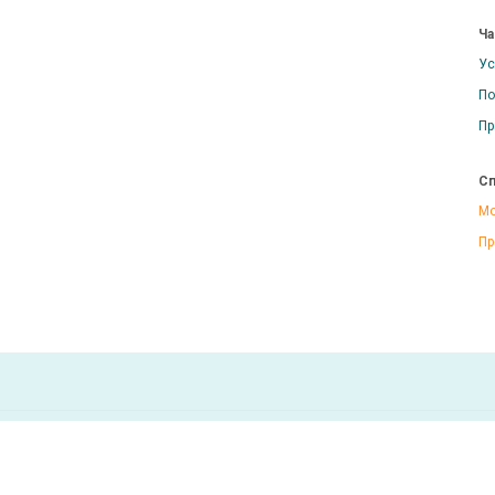
Ча
Ус
По
Пр
Сп
Мо
Пр