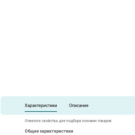
Item
1
of
1
Item 1 of 1
Характеристики
Описание
Отметьте свойства для подбора похожих товаров:
Общие характеристики