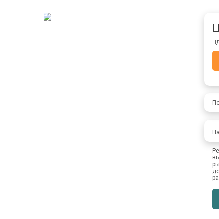
Ц
НД
По
На
Ре
вы
ры
до
ра