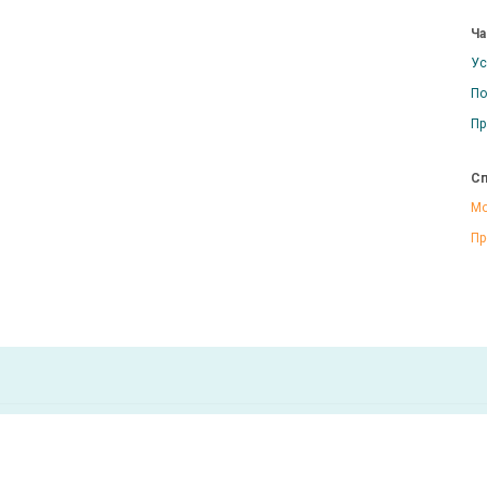
Ча
Ус
По
Пр
Сп
Мо
Пр