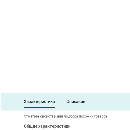
Item
1
of
1
Item 1 of 1
Характеристики
Описание
Отметьте свойства для подбора похожих товаров:
Общие характеристики