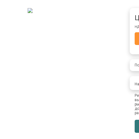
Ц
НД
По
На
Ре
вы
ры
до
ра