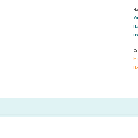
Ча
Ус
По
Пр
Сп
Мо
Пр