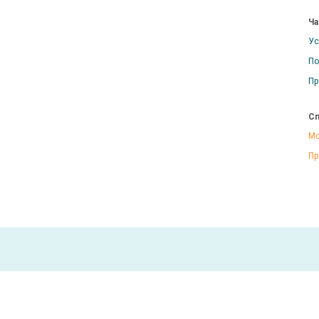
Ча
Ус
По
Пр
Сп
Мо
Пр