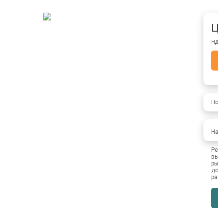
Ц
НД
По
На
Ре
вы
ры
до
ра