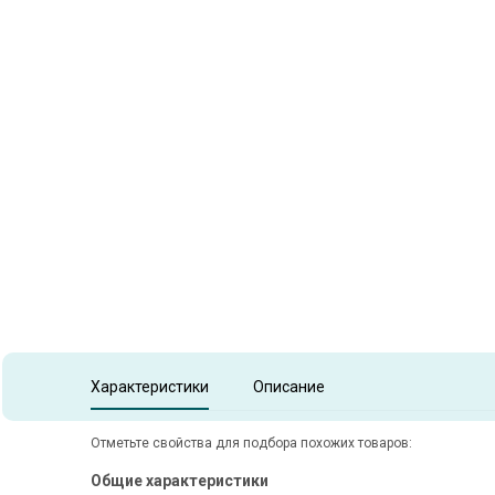
Item
1
of
1
Item 1 of 1
Характеристики
Описание
Отметьте свойства для подбора похожих товаров:
Общие характеристики