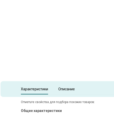
Item
1
of
1
Item 1 of 1
Характеристики
Описание
Отметьте свойства для подбора похожих товаров:
Общие характеристики