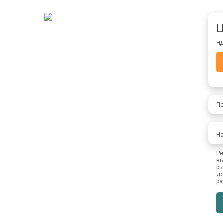
Ц
НД
По
На
Ре
вы
ры
до
ра