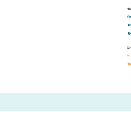
Ча
Ус
По
Пр
Сп
Мо
Пр