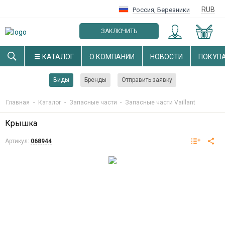
RUB
Россия
,
Березники
ЗАКЛЮЧИТЬ
ОПТОВЫЙ ДОГОВОР
КАТАЛОГ
О КОМПАНИИ
НОВОСТИ
ПОКУП
Виды
Бренды
Отправить заявку
Главная
-
Каталог
-
Запасные части
-
Запасные части Vaillant
Крышка
Артикул:
068944