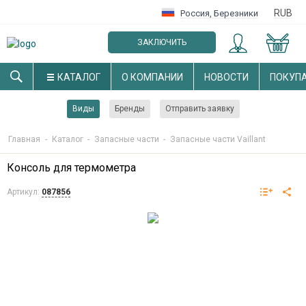
RUB
Россия
,
Березники
ЗАКЛЮЧИТЬ
ОПТОВЫЙ ДОГОВОР
КАТАЛОГ
О КОМПАНИИ
НОВОСТИ
ПОКУП
Виды
Бренды
Отправить заявку
Главная
-
Каталог
-
Запасные части
-
Запасные части Vaillant
Консоль для термометра
Артикул:
087856