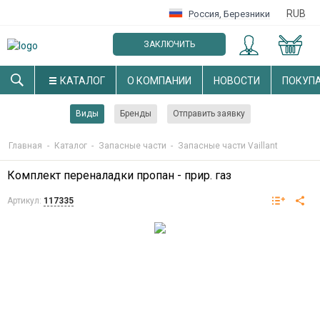
RUB
Россия
,
Березники
ЗАКЛЮЧИТЬ
ОПТОВЫЙ ДОГОВОР
КАТАЛОГ
О КОМПАНИИ
НОВОСТИ
ПОКУП
Виды
Бренды
Отправить заявку
Главная
-
Каталог
-
Запасные части
-
Запасные части Vaillant
Комплект переналадки пропан - прир. газ
Артикул:
117335