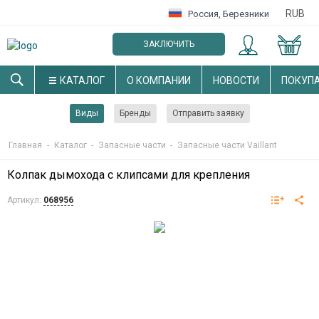
RUB
Россия
,
Березники
ЗАКЛЮЧИТЬ
ОПТОВЫЙ ДОГОВОР
КАТАЛОГ
О КОМПАНИИ
НОВОСТИ
ПОКУП
Виды
Бренды
Отправить заявку
Главная
-
Каталог
-
Запасные части
-
Запасные части Vaillant
Колпак дымохода с клипсами для крепления
Артикул:
068956