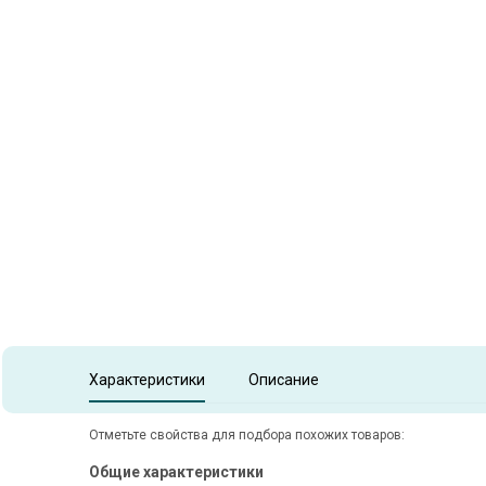
Item
1
of
1
Item 1 of 1
Характеристики
Описание
Отметьте свойства для подбора похожих товаров:
Общие характеристики