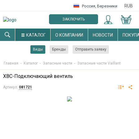
RUB
Россия
,
Березники
ЗАКЛЮЧИТЬ
ОПТОВЫЙ ДОГОВОР
КАТАЛОГ
О КОМПАНИИ
НОВОСТИ
ПОКУП
Виды
Бренды
Отправить заявку
Главная
-
Каталог
-
Запасные части
-
Запасные части Vaillant
ХВС-Подключающий вентиль
Артикул:
081721