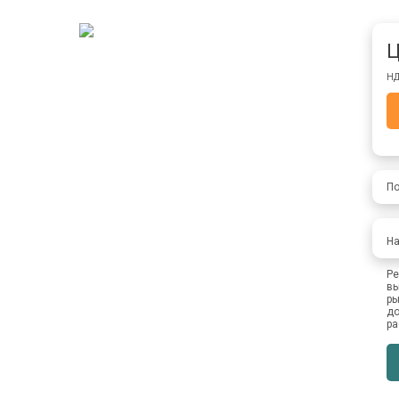
Ц
НД
По
На
Ре
вы
ры
до
ра