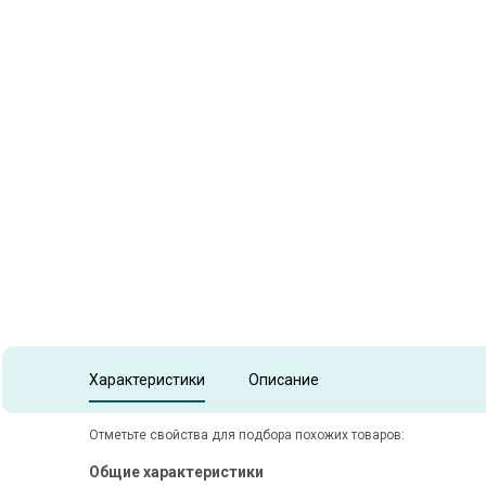
Item
1
of
1
Item 1 of 1
Характеристики
Описание
Отметьте свойства для подбора похожих товаров:
Общие характеристики