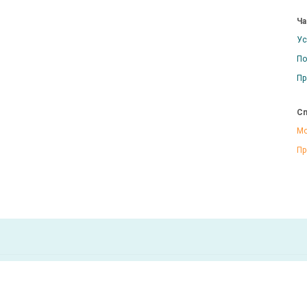
Ча
Ус
По
Пр
Сп
Мо
Пр