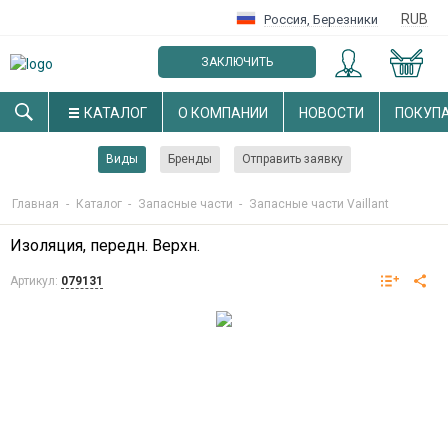
RUB
Россия
,
Березники
ЗАКЛЮЧИТЬ
ОПТОВЫЙ ДОГОВОР
КАТАЛОГ
О КОМПАНИИ
НОВОСТИ
ПОКУП
Виды
Бренды
Отправить заявку
Главная
-
Каталог
-
Запасные части
-
Запасные части Vaillant
Изоляция, передн. Верхн.
Артикул:
079131