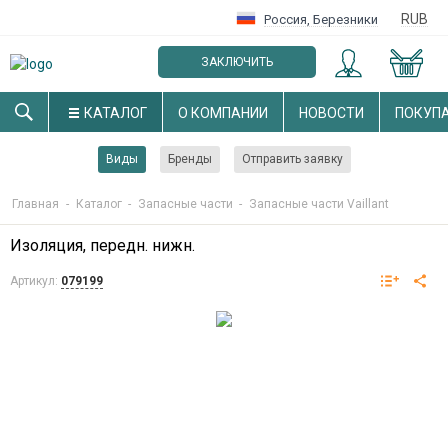
RUB
Россия
,
Березники
ЗАКЛЮЧИТЬ
ОПТОВЫЙ ДОГОВОР
КАТАЛОГ
О КОМПАНИИ
НОВОСТИ
ПОКУП
Виды
Бренды
Отправить заявку
Главная
-
Каталог
-
Запасные части
-
Запасные части Vaillant
Изоляция, передн. нижн.
Артикул:
079199