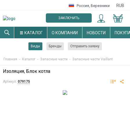
RUB
Россия
,
Березники
ЗАКЛЮЧИТЬ
ОПТОВЫЙ ДОГОВОР
КАТАЛОГ
О КОМПАНИИ
НОВОСТИ
ПОКУП
Виды
Бренды
Отправить заявку
Главная
-
Каталог
-
Запасные части
-
Запасные части Vaillant
Изоляция, Блок котла
Артикул:
079175