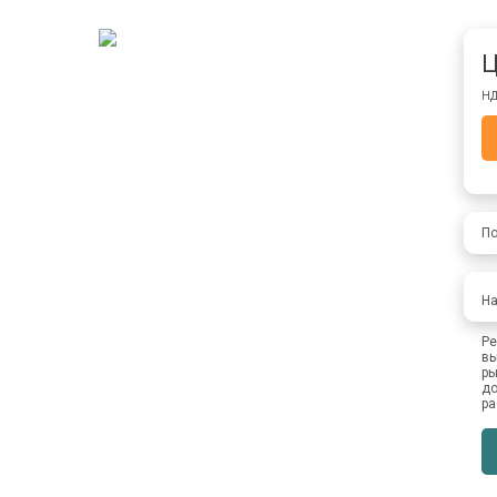
Ц
НД
По
На
Ре
вы
ры
до
ра