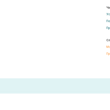
Ча
Ус
По
Пр
Сп
Мо
Пр