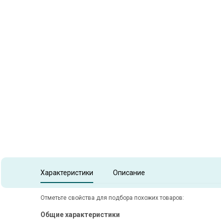
Item
1
of
1
Item 1 of 1
Характеристики
Описание
Отметьте свойства для подбора похожих товаров:
Общие характеристики