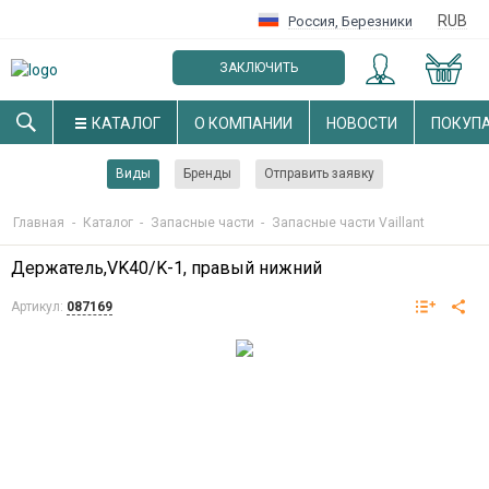
RUB
Россия
,
Березники
ЗАКЛЮЧИТЬ
ОПТОВЫЙ ДОГОВОР
КАТАЛОГ
О КОМПАНИИ
НОВОСТИ
ПОКУП
Виды
Бренды
Отправить заявку
Главная
-
Каталог
-
Запасные части
-
Запасные части Vaillant
Держатель,VK40/K-1, правый нижний
Артикул:
087169