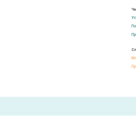
Ча
Ус
По
Пр
Сп
Мо
Пр