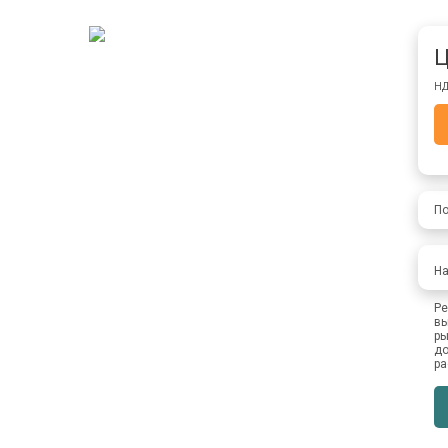
Ц
НД
По
На
Ре
вы
ры
до
ра