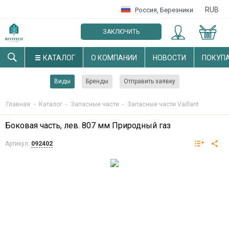
RUB
Россия
,
Березники
ЗАКЛЮЧИТЬ
ОПТОВЫЙ ДОГОВОР
КАТАЛОГ
О КОМПАНИИ
НОВОСТИ
ПОКУП
Виды
Бренды
Отправить заявку
Главная
-
Каталог
-
Запасные части
-
Запасные части Vaillant
Боковая часть, лев. 807 мм Природный газ
Артикул:
092402