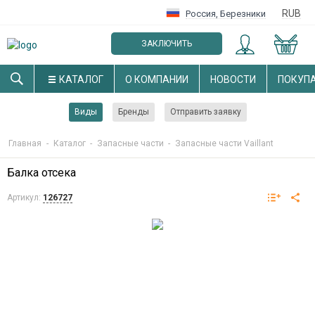
RUB
Россия
,
Березники
ЗАКЛЮЧИТЬ
ОПТОВЫЙ ДОГОВОР
КАТАЛОГ
О КОМПАНИИ
НОВОСТИ
ПОКУП
Виды
Бренды
Отправить заявку
Главная
-
Каталог
-
Запасные части
-
Запасные части Vaillant
Балка отсека
Артикул:
126727