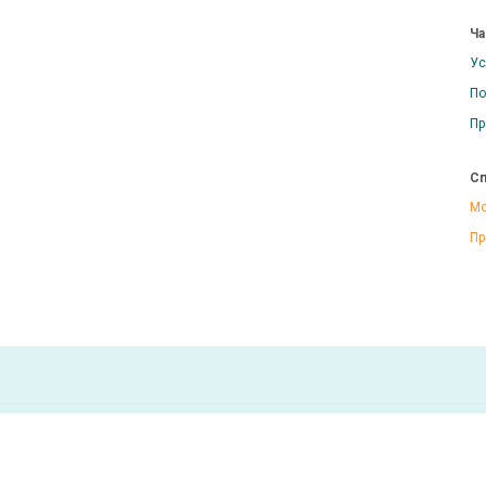
Ча
Ус
По
Пр
Сп
Мо
Пр