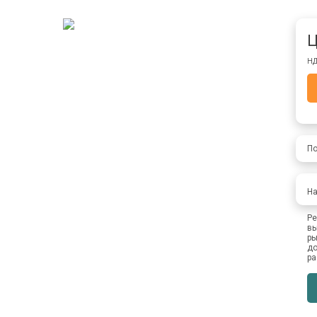
Ц
НД
По
На
Ре
вы
ры
до
ра