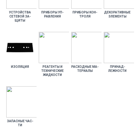
УС­ТРОЙ­СТВА
ПРИ­БОРЫ УП­
ПРИ­БОРЫ КОН­
ДЕ­КОРА­ТИВ­НЫЕ
СЕ­ТЕВОЙ ЗА­
РАВЛЕ­НИЯ
ТРО­ЛЯ
ЭЛЕ­МЕН­ТЫ
ЩИТЫ
ИЗО­ЛЯЦИЯ
РЕ­АГЕН­ТЫ И
РАС­ХОДНЫЕ МА­
ПРИ­НАД­
ТЕХ­НИ­ЧЕС­КИЕ
ТЕРИ­АЛЫ
ЛЕЖНОС­ТИ
ЖИД­КОСТИ
ЗА­ПАС­НЫЕ ЧАС­
ТИ