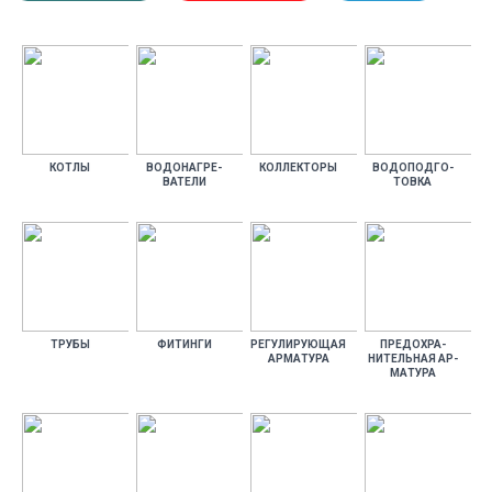
КОТ­ЛЫ
ВО­ДОНАГ­РЕ­
КОЛ­ЛЕКТО­РЫ
ВО­ДОПОД­ГО­
ВАТЕ­ЛИ
ТОВ­КА
ТРУ­БЫ
ФИ­ТИН­ГИ
РЕ­ГУЛИ­РУ­ЮЩАЯ
ПРЕ­ДОХ­РА­
АР­МА­ТУРА
НИТЕЛЬ­НАЯ АР­
МА­ТУРА