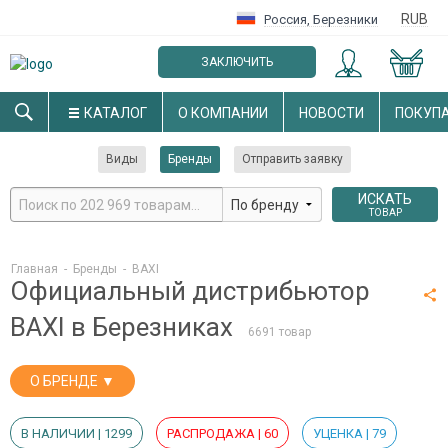
RUB
Россия
,
Березники
ЗАКЛЮЧИТЬ
ОПТОВЫЙ ДОГОВОР
КАТАЛОГ
О КОМПАНИИ
НОВОСТИ
ПОКУП
Виды
Бренды
Отправить заявку
ИСКАТЬ
ТОВАР
Главная
-
Бренды
-
BAXI
Официальный дистрибьютор
BAXI в Березниках
6691 товар
О БРЕНДЕ ▼
В НАЛИЧИИ | 1299
РАСПРОДАЖА | 60
УЦЕНКА | 79