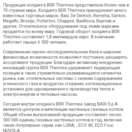
Продукция холдинга BDR Thermea представлена более чем в
70 странах мира. Холдингу BDR Thermea принадлежит много
известных торговых марок: Baxi, De Dietrich, Remeha, Santon,
Megaflo, Broetje, Potterton, Chappee, BaxiRoca, Baymak и
другие. Отопительное оборудование под этими марками
продается по всему миру. Годовой оборот холдинга BDR
Thermea составляет 1,8 миллиардов евро. В компании
работает свыше 6 500 человек.
Современная научно-исследовательская база и широкие
финансовые возможности позволяют постоянно расширять
ассортимент продукции. Благодаря активному внедрению
инноваций группа BDR Thermea удерживает лидирующие
позиции в таких стремительно развивающихся сегментах
рынка, как отопительные системы с низким содержанием
углекислого газа в продуктах сгорания, когенерационные
установки для одновременного производства тепла и
электроэнергии и тепловых насосах.
Сегодня внутри холдинга BDR Thermea завод BAXI S.p.A.
является центром компетенции настенных газовых котлов.
Общий объем выпускаемой продукции составляет около
500 000 единиц газовых настенных котлов в год, включая
такие популярные серии, как LUNA, , ECO 4S, ECO Four,
NUVOLA.